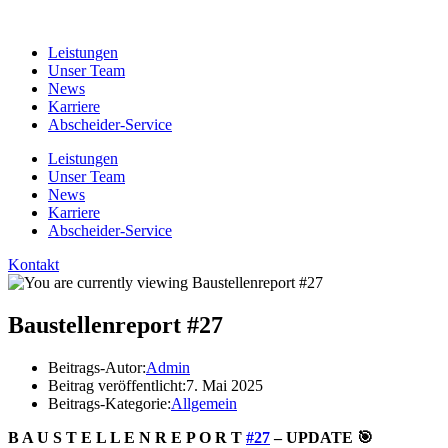
Leistungen
Unser Team
News
Karriere
Abscheider-Service
Leistungen
Unser Team
News
Karriere
Abscheider-Service
Kontakt
Baustellenreport #27
Beitrags-Autor:
Admin
Beitrag veröffentlicht:
7. Mai 2025
Beitrags-Kategorie:
Allgemein
B A U S T E L L E N R E P O R T
#27
– UPDATE 🎯