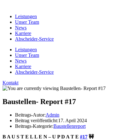
Leistungen
Unser Team
News
Karriere
Abscheider-Service
Leistungen
Unser Team
News
Karriere
Abscheider-Service
Kontakt
Baustellen- Report #17
Beitrags-Autor:
Admin
Beitrag veröffentlicht:
17. April 2024
Beitrags-Kategorie:
Baustellenreport
B A U S T E L L E N – U P D A T E
#17
🚧